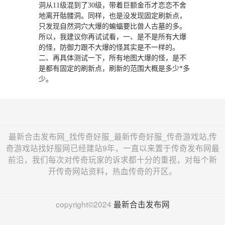
洞从11级混到了30级，带着巨额金币才恋恋不舍
地离开骷髅洞。同样，也是没发现固定刷新点，
只发现自然洞穴大爆的蝙蝠要比兽人古墓的多。
所以，我建议你再试试看，一、是不是所有大爆
的怪，防御力跟不大爆的怪其实是不一样的。
二、再具体测试一下，所有地图大爆的怪，是不
是都有固定的刷新点，刷新的范围大概是多少*多
少。
最新合击发布网_找传奇好服_最新传奇好服_传奇游戏站,传
奇游戏站找好服网已经建站9年，一直以来置于传奇发布网最
前沿，我们每次对传奇玩家的诉求都十分的重视，对每个新
开传奇网站资料，热血传奇的开区。
copyright©2024
最新合击发布网