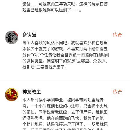
装备……可是就两三年功夫吧，这样的玩家在游
戏里已经很难得可以碰到了……。
多钩猫
传奇
每个人喜欢的风格不同吧，我就喜欢那种在哪里
杀多少干就完了的游戏，不喜欢打两下给你看五
分钟CG打个任务让我全世界跑一圈骗你在线时间
的这种类型。简洁明了的就是“去哪里、杀多少、
得到啥”三要素就完事了。
神龙教主
传奇
本人那时候小学刚毕业，被同学带网吧里玩传
奇，一个小时练到七级的小法师，只会扔小火球
的家伙，同学说带我练级，去了僵尸洞，我跑图
还没熟悉呢，他在前面跑的飞快，我为了追他一
个劲儿乱撞，结果我撞进尸王殿了，一眨眼就死