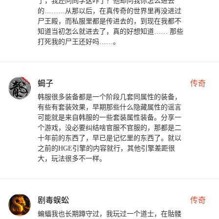
了，我还问同学这咋了？他却问我你怎么进去
的………从那以后，在真传奇的世界里再没进过
尸王殿，而私服里都是传进去的，到现在我都不
知道当初怎么就进去了，真的好想知道…… 那些
打死我的尸王还好吗……。
蝎子
传奇
韩服很多装备都是一个阶段几套同属性的装备，
有些有套装效果，早期那些什么隐藏属性的谣言
可能就是来自韩服的一些套装属性装备。分享一
个游戏，没必要纠结啥官服不官服的，那都是二
十年前的东西了，早已是记忆里的东西了。就以
之前的HGE引擎的内容就行，其他引擎差距很
大，玩法很多不一样。
剧毒蜈蚣
传奇
蝙蝠我也长期蹲守过，我玩过一个道士，在骷髅